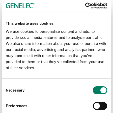
contaremos con un sistema Genelec SAM, sobre el que
se mostrará la nueva versión del software GLM, y sus
capacidades relacionadas con el nuevo sistema de
monitoreo personal UNIO PRM, el controlador de
This website uses cookies
referencia 9320 que permite la integración fluida de
We use cookies to personalise content and ads, to
capacidades adicionales de control, interfaz, y
provide social media features and to analyse our traffic.
enrutamiento, así como la calibración tanto del sistema
We also share information about your use of our site with
de monitoreo SAM como de los nuevos auriculares de
our social media, advertising and analytics partners who
Genelec 8550, integrados en el paquete UNIO PRM.
may combine it with other information that you’ve
Además, se hará una presentación preliminar de la
provided to them or that they’ve collected from your use
nuevo versión del sistema Aural ID de Genelec y su
of their services.
integración en el flujo de señal de UNIO PRM para una
correcta implementación de cualquier sistema virtual de
monitoreo inmersivo.
Consent
Necessary
Selection
Confirmar asistencia
Ciuda Música
Preferences
Ejido 1480