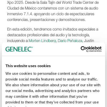
Xpo 2025. Desde la Sala Tajín del World Trade Center de
Ciudad de México contaremos con un sistema de audio
inmersivo 7.1.4. apoyando un ciclo de espectaculares
conferencias, presentaciones y demostraciones.
En esta edición, tendremos como invitados especiales a
destacados profesionales del audio y la tecnología,
incluyendo a
Morten Lindberg
,
Darío Peñaloza
, Justin
Gray,
Christopher Manhey
, Marcela Zorro,
Raúl Oropeza
,
Jorge Rico, Raúl Bustos y
Giovanni Asselta
, entre otros.
Contaremos con el apoyo de nuestro distribuidor
This website uses cookies
Representaciones de Audio
, con quienes estaremos
brindando toda la información y soporte sobre nuestras
We use cookies to personalise content and ads, to
soluciones de audio para instalaciones y audio
provide social media features and to analyse our traffic.
inmersivo.
We also share information about your use of our site with
our social media, advertising and analytics partners who
La Sala Tajín, se encuentra en el área educativa, ubicada
may combine it with other information that you’ve
en el Mezzanine del WTC. Contamos con cupos
provided to them or that they’ve collected from your use
limitados para cada presentación así que, para asegurar